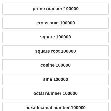
prime number 100000
cross sum 100000
square 100000
square root 100000
cosine 100000
sine 100000
octal number 100000
hexadecimal number 100000