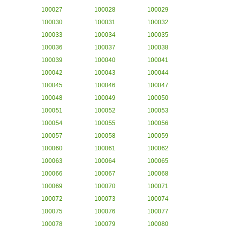
100027
100028
100029
100030
100031
100032
100033
100034
100035
100036
100037
100038
100039
100040
100041
100042
100043
100044
100045
100046
100047
100048
100049
100050
100051
100052
100053
100054
100055
100056
100057
100058
100059
100060
100061
100062
100063
100064
100065
100066
100067
100068
100069
100070
100071
100072
100073
100074
100075
100076
100077
100078
100079
100080