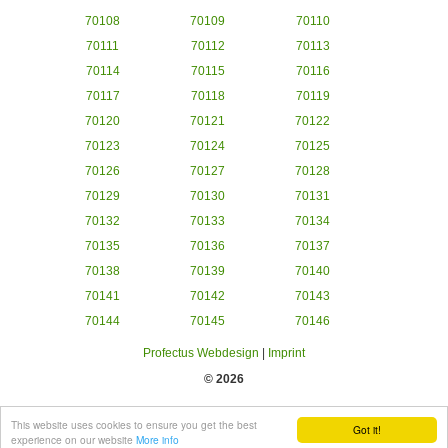
70108
70109
70110
70111
70112
70113
70114
70115
70116
70117
70118
70119
70120
70121
70122
70123
70124
70125
70126
70127
70128
70129
70130
70131
70132
70133
70134
70135
70136
70137
70138
70139
70140
70141
70142
70143
70144
70145
70146
Profectus Webdesign
|
Imprint
© 2026
This website uses cookies to ensure you get the best
Got it!
experience on our website
More info