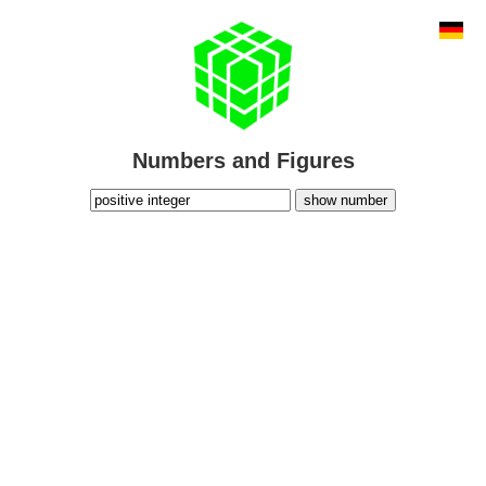
Numbers and Figures
show number